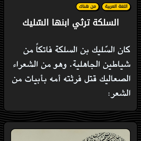
اللغة العربية
من هناك
السلكة ترثي ابنها السّليك
كان السّليك بن السلكة فاتكاً من
شياطين الجاهلية. وهو من الشعراء
الصعاليك قتل فرثته أمه بأبيات من
الشعر: