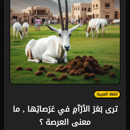
اللغة العربية
ترى بَعَرَ الأرْآمِ في عَرَصاتِها , ما
معنى العرصة ؟