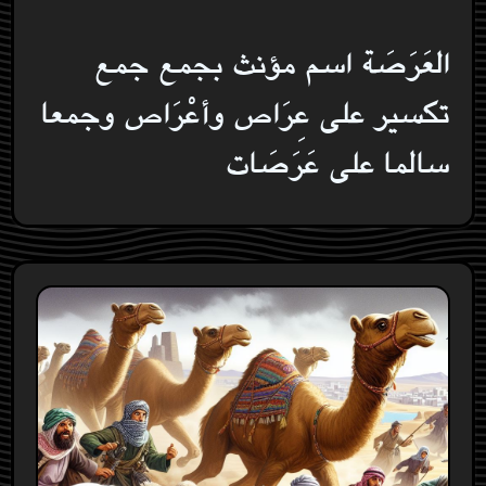
العَرَصَة اسم مؤنث بجمع جمع
تكسير على عِرَاص وأعْرَاص وجمعا
سالما على عَرَصَات