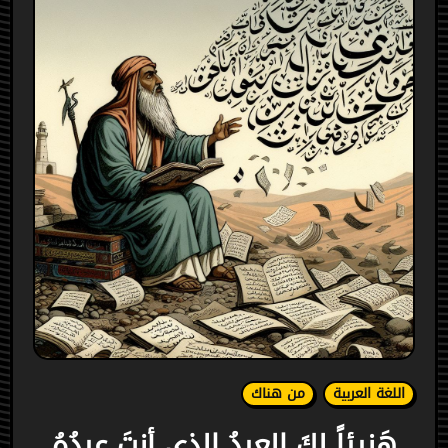
اللغة العربية
من هناك
هَنيئاً لكَ العيدُ الذي أنتَ عيدُهُ