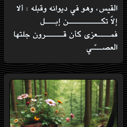
القيس، وهو في ديوانه وقبله : ألا
إلاّ تكـــــــــــــن إبــــل
فمـــــعزى كأن قـــــــرون جلتها
العصـــّـي