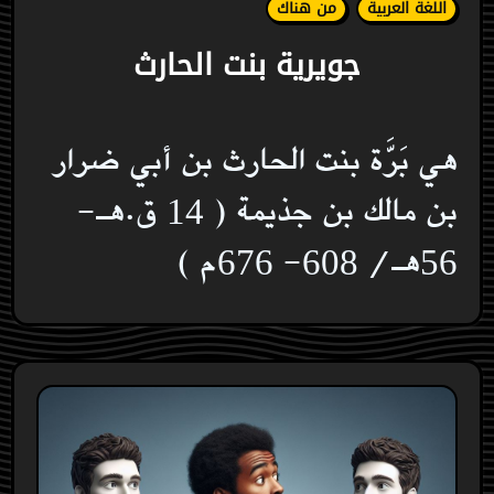
اللغة العربية
من هناك
جويرية بنت الحارث
هي بَرَّة بنت الحارث بن أبي ضرار
بن مالك بن جذيمة ( 14 ق.هـ-
56هـ/ 608- 676م )