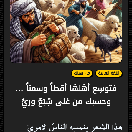
اللغة العربية
من هناك
فتوسِع أهْلهَا أقطاً وسمناً …
وحسبك من غنى شِبَعٌ وريُّ
هذا الشعر ينسبه الناسُ لامرئ