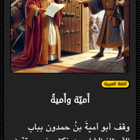
اللغة العربية
أُميّة وأُميةً
وقف أبو أميةَ بنُ حمدون بباب