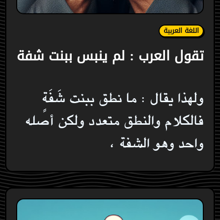
اللغة العربية
تقول العرب : لم ينبس ببنت شفة
ولهذا يقال : ما نطق ببنت شَفَةٍ
فالكلام والنطق متعدد ولكن أصله
واحد وهو الشفة ،