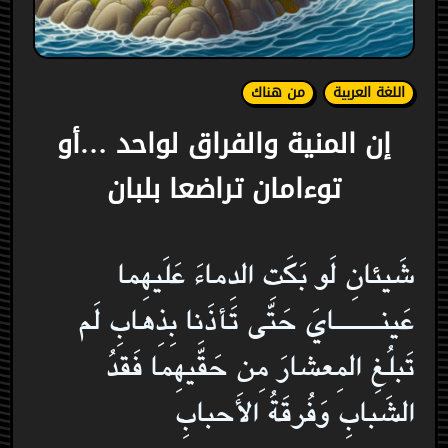
اللغة العربية
من هناك
إن المنية والفراق لواحد …أو
توءامان تراضعا بلبان
شَيئانِ لَو بَكَتِ الدِماءَ عَلَيهِما
عَينـــــايَ حَتّى تَأذَنا بِذِهابِ لَم
تَبلُغِ المِعشارَ مِن حَقَّيهِما فَقدُ
الشَبابِ وَفُرقَةُ الأَحبابِ