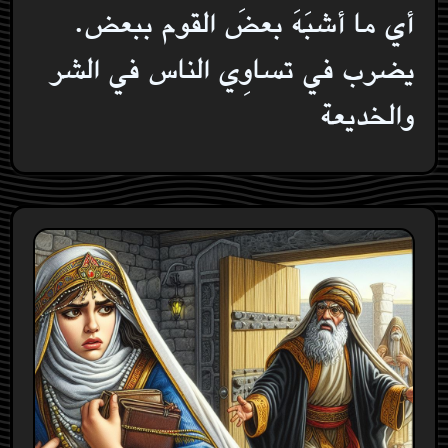
أي ما أشبَهَ بعضَ القوم ببعض‏.
يضرب في تساوِي الناس في الشر
والخديعة‏