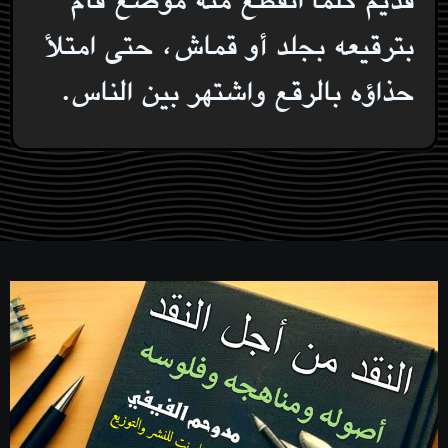
قديم كلما انقطع منه موضع قام
بترقيعه بجلد أو قماش، حتى امتلأ
حذاؤه بالرقع واشتهر بين الناس.