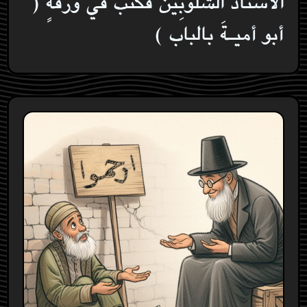
الأستاذ الشلوبِين فكتب في ورقةٍ (
أبو أميـةَ بالباب )