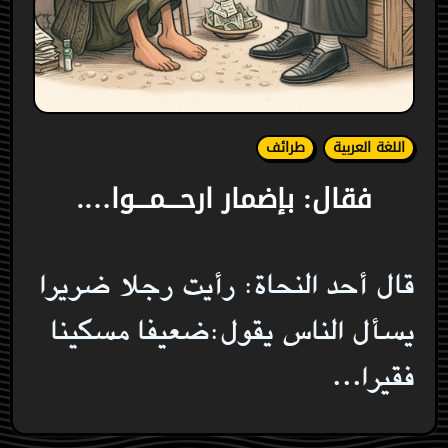
اللغة العربية
طرائف
فقال: بإضمار ارحـــمـــوا….
قال أحد النحاة: رأيت رجلا ضريرا
يسأل الناس يقول:ضعيفا مسكينا
فقيرا...