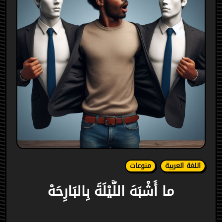
اللغة العربية
منوعات
ما أَشْبَهَ اللَّيْلَةَ بِالبَارِحَهْ