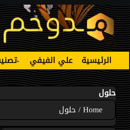
Ski
t
conten
الرئيسية
علي الفيفي
تصني
حلول
Home
حلول