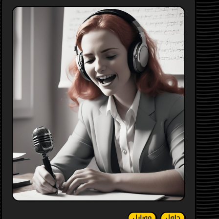
حلول
موبايل