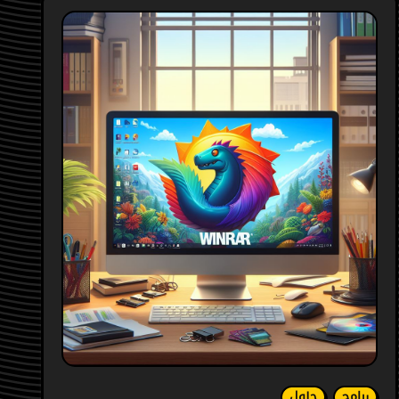
برامج
حلول