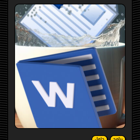
برامج
حلول