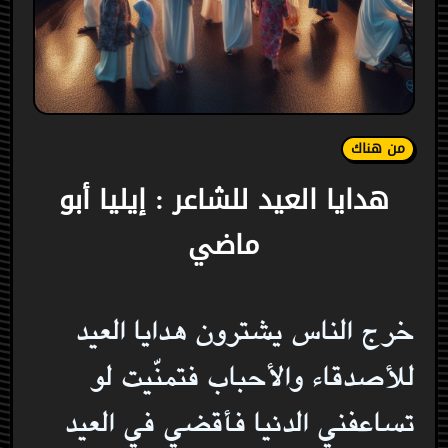
من هناك
هدايا العيد للشاعر : إيليا أبو
ماضي
خرج الناس يشترون هدايا العيد
للأصدقاء والأحباب فتمنّيت لو
تساعفني الدنيا فأقضي في العيد