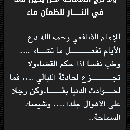
في النــــــار للظمآن ماء
للإمام الشافعي رحمه الله دع
الأيام تفعــــــــل ما تشــاء …..
وطب نفسا إذا حكم القضاءولا
تجــــــــزع لحادثة الليالي ….. فما
لحـــوادث الدنيا بقـــــاءوكن رجلا
على الأهوال جلدا ….. وشيمتك
السماحة…