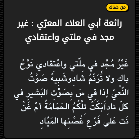
من هناك
رائعة أبي العلاء المعرّي : غير
مجد في ملتي واعتقادي
غَيْرُ مُجْدٍ في مِلّتي واعْتِقادي نَوْحُ
باكٍ ولا تَرَنّمُ شادِوشَبِيهٌ صَوْتُ
النّعيّ إذا قِي سَ بِصَوْتِ البَشيرِ في
كلّ نادِأَبَكَتْ تِلْكُمُ الحَمَامَةُ أمْ غَنْ
نَت عَلى فَرْعِ غُصْنِها المَيّادِ