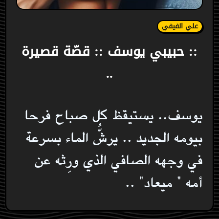
علي الفيفي
:: حبيبي يوسف :: قصّة قصيرة
..
يوسف.. يستيقظ كل صباح فرحا
بيومه الجديد .. يرشُّ الماء بسرعة
في وجهه الصافي الذي ورِثه عن
أمه " ميعاد" ..