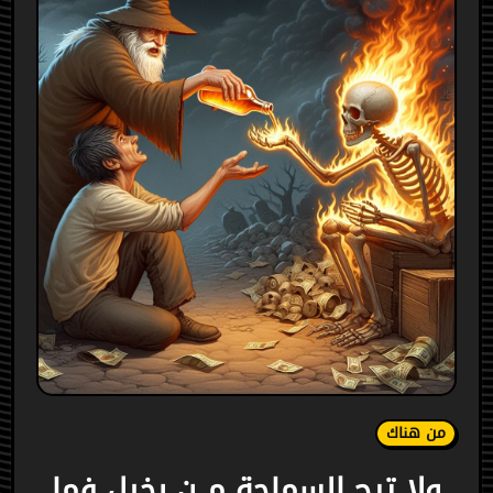
من هناك
ولا ترج السماحة مــن بخيل فما