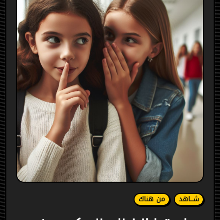
شـــاهد
من هناك