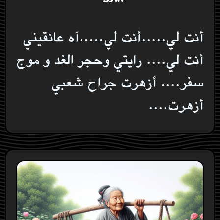
أنت لي.....أنت لي.....آه عانقيني
أنت لي.... رايتي وحجر الغد و موج
سفر.... أزهرت جراح شعبي
أزهرت....