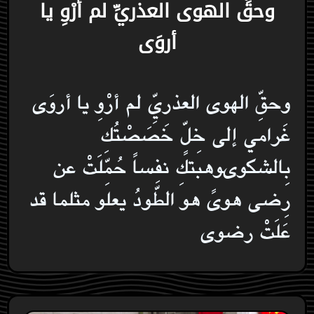
وحقِّ الهوى العذريِّ لم أرْوِ يا
أروَى
وحقِّ الهوى العذريِّ لم أرْوِ يا أروَى
غَرامي إلى خِلٍّ خَصَصْتُكِ
بِالشكوىوهبتكِ نفساً حُمِّلَتْ عن
رِضى هوىً هو الطَّودُ يعلو مثلما قد
عَلَتْ رضوى