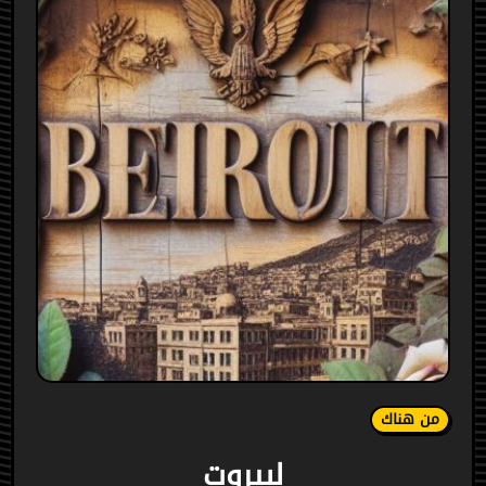
من هناك
لبيروت