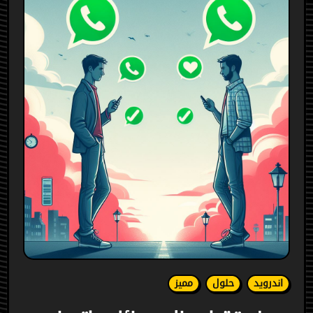
اندرويد
حلول
مميز