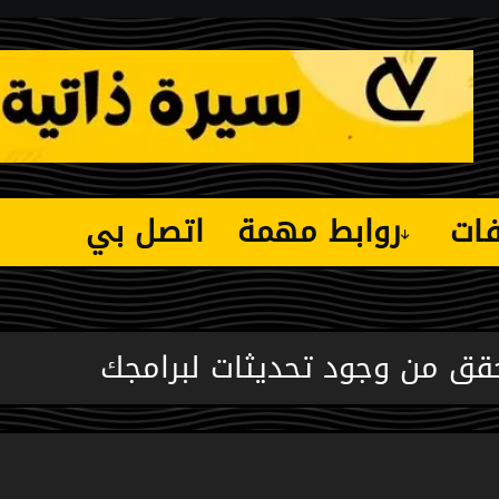
فات
روابط مهمة
اتصل بي
حقق من وجود تحديثات لبرامجك