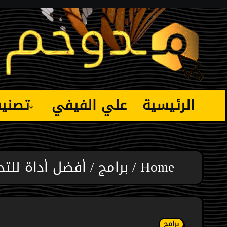
Ski
t
conten
الرئيسية
علي الفيفي
تصني
Home
برامج
أفضل أداة للت
برامج