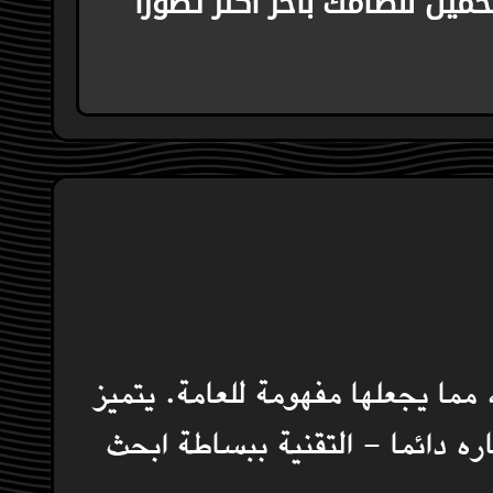
حميل لنظامك باخر اكثر تطورا
ما يجعلها مفهومة للعامة. يتميز
ه دائما - التقنية ببساطة ابحث