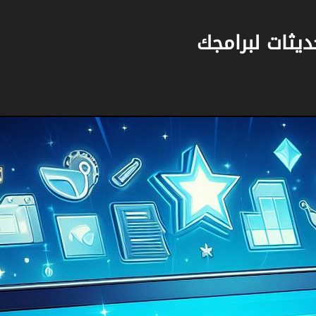
يثات لبرامجك