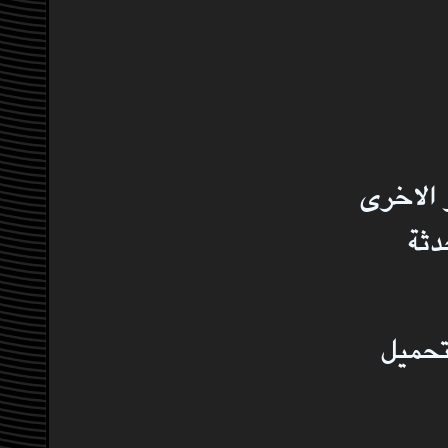
 الاخرى
دثة
تحميل