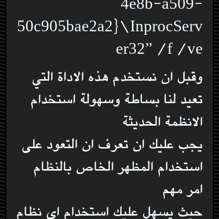
4e8b-a509-
50c905bae2a2}\InprocServ
er32” /f /ve
وقبل ان نستخدم هذه الاداة التي
تعيد لنا بساطة وسهولة استخدام
الانظمة الحديثة
يجب عليك ان تعرف ان التعود على
استخدام المظهر الخاص بالنظام
امر مهم
حيث يسهل عليك استخدام اي نظام