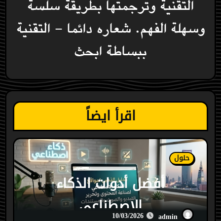
التقنية وترجمتها بطريقة سلسة
وسهلة الفهم. شعاره دائما - التقنية
ببساطة ابحث
اقرأ ايضاً
حلول
أفضل أدوات الذكاء
الاصطناعي
10/03/2026
admin