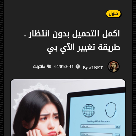
حلول
اكمل التحميل بدون انتظار .
طريقة تغيير الآي بي
04/01/2011
#
انترنت
aLNET
By