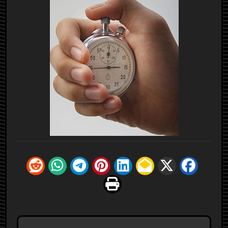
تصفّح