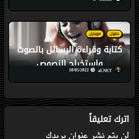
حلول
موبايل
كتابة وقراءة الرسائل بالصوت
واستخراج النصوص
18/05/2022
aLNET
اترك تعليقاً
لن يتم نشر عنوان بريدك