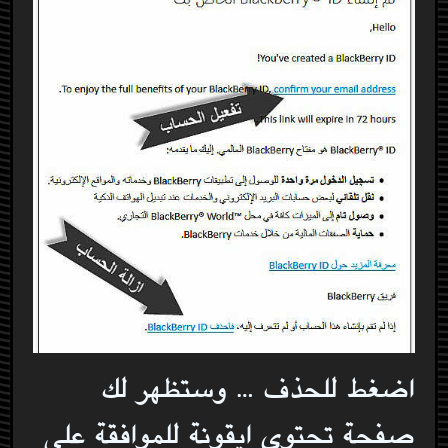
اضغط للحذف … وستظهر لك
صفحة تحتوي ايقونة للموافقة على