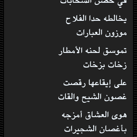
في حضن السحابات
يخالطه حدا الفلاح
موزون العبارات
تموسق لحنه الأمطار
زخات بزخات
على إيقاعها رقصت
غصون الشيح والقات
هوى العشاق أمزجه
بأغصان الشجيرات