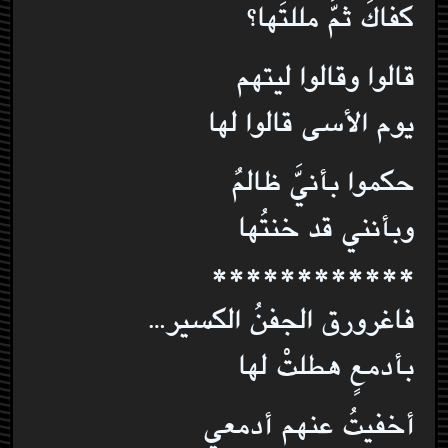
كفاكَ ثمَّ مللتَها؟
قالوا وقالوا ليتهم
يوم الأسى قالوا لها
حكموا بأنيَّ ظالمٌ
وبأنني قد خنتُها
************
فاغرورق الجفنُ الكسير…
بأدمعٍ هطلتْ لها
أخفيتُ عنهم أدمعي