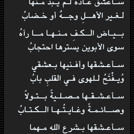
سـأعشقُ غـادةً لـم يَـبدُ مـنها
لـغـير الأهــلِ وجــهٌ أو خـضابُ
بــيـاض الــكـفِ مـنـهـا مــا رآهُ
سوى الأبوين يسترها احتجابُ
سـأعـشقها وأفـنيها بـعشقي
وُيـفْتَحُ لـلهوى فـي القلبِ بابُ
سـأعـشـقـها مـصـلـيةً بــتـولاً
وصــائـمـةً وغـايـتُـهـا الــكـتـابُ
سـأعـشقها بـشرعِ اللهِ مـهما