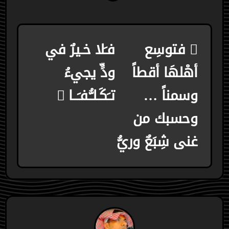
تصفّح
فتوسِع
فـَلا خـيرٌ في
المقالات
أهْلهَا أقطاً
ودٍّ يجيءُ
وسمناً …
تـَكَـلـُّـفـَــا
وحسبك من
غنى شِبَعٌ وريُّ