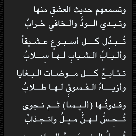
وتسمعهم حديث العشقِ منها
وتـبـدي الــودَّ والـخافي خـرابُ
تُــبـدِّل كـــل أسـبـوعٍ عـشـيقاً
وألـبـابُ الـشـبابِ لـهـا سِــلابُ
تـتـابـعُ كـــل مــوضـات الـبـغايا
وأزيـــاءُ الـفـسوقِِ لـهـا طــلابُ
وقـدوتُـها (ألـيـسا) ثــم نـجوى
تُــحِـسُّ لـهـنَّ مـيـلٌ وانـجـذابُ