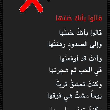
قالوا بأنكَ خنتها
قالوا بأنكَ خنتَها
وإلى الصدودِ رهنتَها
وأنتَ قد أوقعتَها
في الحب ثم هجرتها
وكنتَ تعشقُ تربةً
يوماً مشتْ هي فوقها
وكنتَ تهذي باسمها