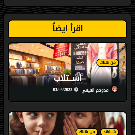
اقرأ ايضاً
من هناك
اســتلاب
03/05/2022
مدوحم الفيفي
شـــاهد
من هناك