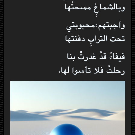
وبالشماغِِ مسحتُها
وأجبتهم:محبوبتي
تحت الترابِ دفنتها
فيفاءُ قدْ غدرتْ بنا
رحلتْ فلا تأسوا لها.