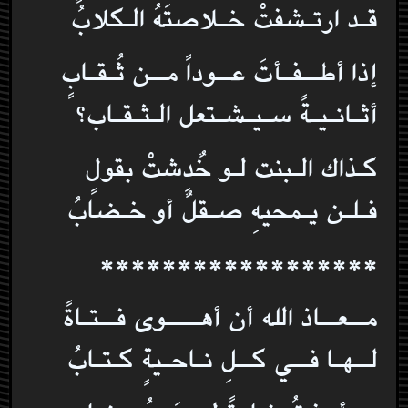
قـد ارتـشفتْ خـلاصتَهُ الـكلابُ
إذا أطــفـأتَ عــوداً مــن ثُـقـابٍ
أثـانـيـةً سـيـشـتعل الـثـقـاب؟
كـذاك الـبنت لـو خٌدِشتْ بقولٍ
فـلـن يـمحيهِ صـقلٌ أو خـضابُ
******************
مــعــاذ الله أن أهــــوى فــتـاةً
لــهـا فــي كــلِ نـاحـيةٍ كـتـابُ