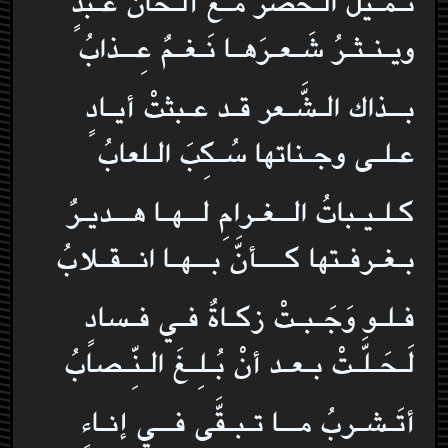
تُـمـيلُ الـخصرَ مـعْ ألـحان عـبدٍ
ويـنـثـرُ شَـعـرَهـا نَـغـمٌ عِــذابُ
بــذاك الـشَّـعر قـد عـبثتْ أيـادٍ
عـلـى وجـناتها سُـكِبَ الـلعابُ
كـلـيـباتُ الــغـرامِ لــهـا هــديـرٌ
بـغـرفـتها كـــأنَّ بــهـا انــقـلابُ
فـلـو وَجَـبـتْ زكـاةٌ فـي فـسادٍ
لَـحَـلَّـتْ بـعـد أنْ بُـلِـغَ الـنِّـصابُ
أتَـشـربُ مــا تـبـقَّى فــي إنـاءٍ