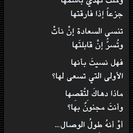
جزعاً إذا فارقتها
تنسى السعادة إنْ نأتْ
وتُسرُّ إنْ قابلتَها
فهل نسيتَ بأنها
الأولى التي تسعى لها؟
ماذا دهاكَ لِتُقصِها
وأنتَ مجنونٌ بها؟
أوْ أنهُ طولُ الوصال…