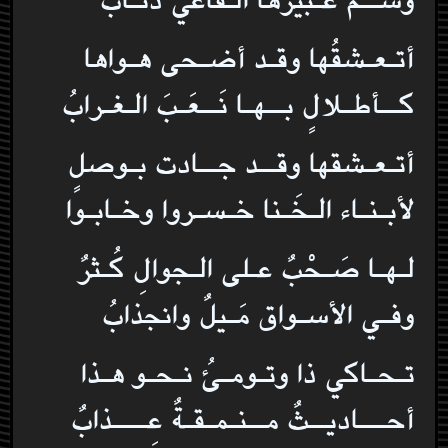
أتـعـشقُها وقـد أضـحى هـواها
كــأطـلالٍ بــهـا نَــعَـبَ الـغـرابُ
أتـعـشقها وقــد جــادت بـوصلٍ
لأبـنـاء الـخَـنا خـسـروا وخـابـوا
لـهـا صَـحْبٌ عـلى الـجوالِ كُـثرٌ
وفـي الأسـواق مَـيلٌ وانجذابُ
تـحـاكي ذا وتـومـئُ نـحـو هـذا
أحـــاديــثٌ مــنـمـقـةٌ عِــــذابٌ