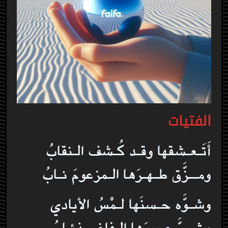
الفتيات
أَتَـعـشقها وقـد كُـشف الـنقابُ
ومــزَّق طـهـرَها الـمزعومَ نـابُ
وشـوَّه حـسنَها لـمْسُ الأيادي
وشــمَّ عـبيرَها الـفاغي ذئـابُ