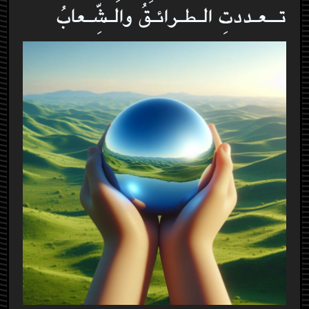
تــعـددتِ الـطـرائـقُ والـشِّـعابُ