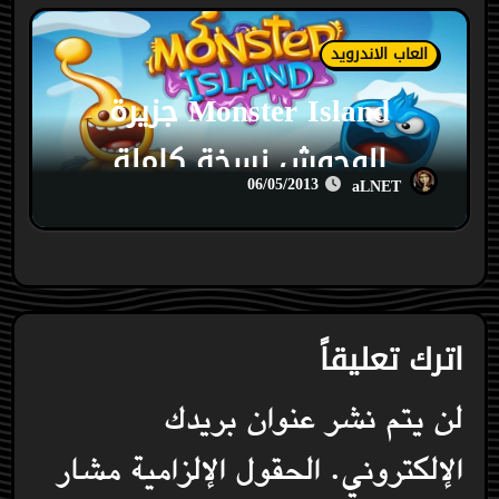
العاب الاندرويد
Monster Island جزيرة
الوحوش نسخة كاملة
06/05/2013
aLNET
اترك تعليقاً
لن يتم نشر عنوان بريدك
الإلكتروني.
الحقول الإلزامية مشار