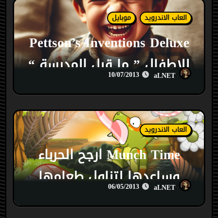
العاب الاندرويد
موبايل
Pettson’s Inventions Deluxe
للاطفال ” ما قبل المدرسة “
10/07/2013
aLNET
العاب الاندرويد
Munch Time ارجح الحرباء
وساعدها لتناول طعامها
06/05/2013
aLNET