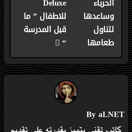
الحرباء
Deluxe
وساعدها
للاطفال ” ما
لتناول
قبل المدرسة
طعامها
“
By
aLNET
كاتب تقني يتميز بقدرته على تقديم