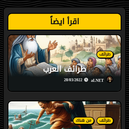
اقرأ ايضاً
طرائف
طرائف العرب
28/03/2022
aLNET
طرائف
من هناك