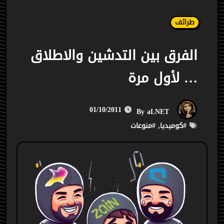
طرائف
الفرق بين التدشين والاطلاق
… لأول مرة
01/10/2011
aLNET
By
#
كوميديا
, #
منوعات