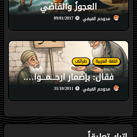
العجوزُ والقاضي
09/01/2017
مدوحم الفيفي
اللغة العربية
طرائف
فقال: بإضمار ارحـــمـــوا….
31/10/2011
مدوحم الفيفي
اترك تعليقاً