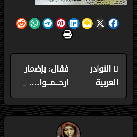
تصفّح
النوادر
فقال: بإضمار
المقالات
العربية
ارحـــمـــوا….