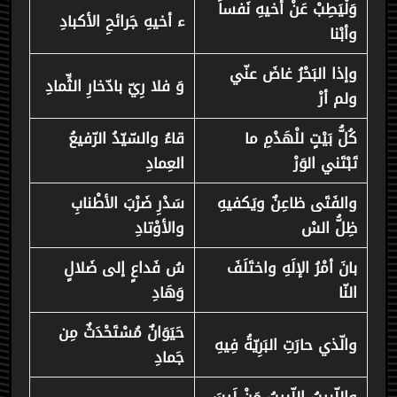
وَلْيَطِبْ عَنْ أخيهِ نَفساً
ء أخيهِ جَرائحِ الأكبادِ
وأبْنا
وإذا البَحْرُ غاضَ عنّي
وَ فلا رِيّ بادّخارِ الثِّمادِ
ولم أرْ
كُلُّ بَيْتٍ للْهَدْمِ ما
قاءُ والسّيّدُ الرّفيعُ
تَبْتَني الوَرْ
العِمادِ
والفَتَى ظاعِنٌ ويَكفيهِ
سَدْرِ ضَرْبَ الأطْنابِ
ظِلُّ السْ
والأوْتادِ
بانَ أمْرُ الإلَهِ واختَلَفَ
سُ فَداعٍ إلى ضَلالٍ
النّا
وَهَادِ
حَيَوَانٌ مُسْتَحْدَثٌ مِن
والّذي حارَتِ البَرِيّةُ فِيهِ
جَمادِ