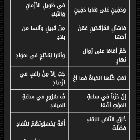
في طَويلِ الأزْمانِ
وَدَفِينٍ عَلى بَقايا دَفِينٍ
وَالآباءِ
فاسْألِ الفَرْقَدَينِ عَمّنْ
مِنْ قَبيلٍ وآنسا من
أحَسّا
بلادِ
كَمْ أقامَا على زَوالِ
وَأنارا لِمُدْلِجٍ في سَوَادِ
نَهارٍ
جَبُ إلاّ مِنْ راغبٍ في
تَعَبُ كُلّها الحَياةُ فَما أعْ
ازْديادِ
إنّ حُزْناً في ساعةِ
فُ سُرُورٍ في ساعَةِ
المَوْتِ أضْعَا
الميلادِ
خُلِقَ النّاسُ للبَقَاءِ
أُمّةٌ يَحْسَبُونَهُمْ للنّفادِ
فضَلّتْ