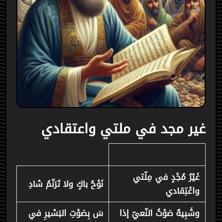
غير مجد في ملتي واعتقادي
غَيْرُ مُجْدٍ في مِلّتي
نَوْحُ باكٍ ولا تَرَنّمُ شادِ
واعْتِقادي
وشَبِيهٌ صَوْتُ النّعيّ إذا
سَ بِصَوْتِ البَشيرِ في