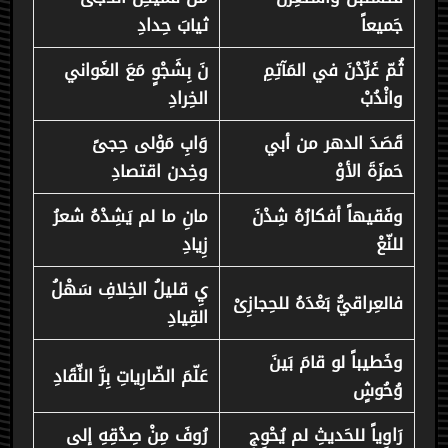
جَميعاً
ثيابَ حِدادِ
ثُمّ غَرِّدْنَ في المَآتِمِ
نَ بِشَجْوٍ مَعَ الغَواني
وانْدُبْ
الخِرادِ
قَصَدَ الدهر من أبي
وَابِ مَوْلى حِجىً
حَمزَةَ الأوْ
وخِدن اقتصادِ
وفَقيهاً أفكارُهُ شِدْنَ
مانِ ما لم يَشِدْهُ شعرُ
للنّعْ
زِيادِ
يِ قليلُ الخِلافِ سَهْلُ
فالعِراقيُّ بَعْدَهُ للحِجازِىْ
القِيادِ
وخَطيباً لو قامَ بَينَ
عَلّمَ الضّارِياتِ بِرَّ النِّقَادِ
وُحُوشٍ
رَاوِياً للحَديثِ لم يُحْوِجِ
رُوفَ مِنْ صِدْقِهِ إلى