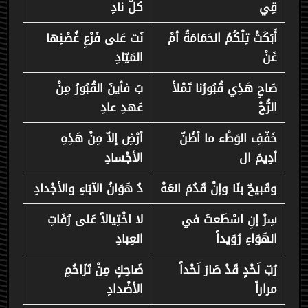
قِي
كلّ نادِ
أَبَكَتْ تِلْكُمُ الحَمَامَةُ أمْ
نَت عَلى فَرْعِ غُصْنِها
غَنْ
المَيّادِ
صَاحِ هَذِي قُبُورُنا تَمْلأ
بَ فأينَ القُبُورُ مِنْ
الرُّحْ
عَهدِ عادِ
خَفّفِ الوَطْء ما أظُنّ
أرْضِ إلاّ مِنْ هَذِهِ
أدِيمَ ال
الأجْسادِ
وقَبيحٌ بنَا وإنْ قَدُمَ العَهْ
دُ هَوَانُ الآبَاءِ والأجْدادِ
سِرْ إنِ اسْطَعتَ في
لا اخْتِيالاً عَلى رُفَاتِ
الهَوَاءِ رُوَيداً
العِبادِ
رُبّ لَحْدٍ قَدْ صَارَ لَحْداً
ضَاحِكٍ مِنْ تَزَاحُمِ
مراراً
الأضْدادِ