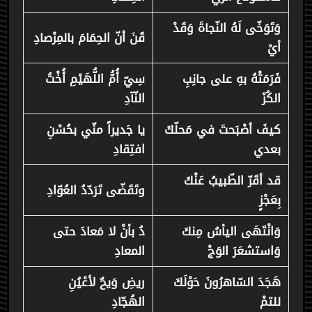
وَتَوَخّى لَهُ النّجاةَ وَقَدْ
قَنَ أنّ الحِمَامَ بالمِرْصادِ
أيْ
فَرَمَتْهُ بهِ على جانِبِ
سِيّ أُمُّ اللُّهَيْمِ أُخْتُ
الكُرْ
النّآدِ
كيفَ أصْبَحتَ في مَحلّكَ
يا جَديراً منّي بحُسْنِ
بعدي
افتِقادِ
قد أقَرّ الطّبيبُ عَنْكَ
وتَقَضّى تَرَدّدُ العُوّادِ
بِعَجْزٍ
وَانْتَهَى اليأسُ مِنكَ
دُ بأنْ لا مَعادَ حتى
وَاستشعَرَ الوَجْ
المعادِ
هَجَدَ السّاهرُونَ حَوْلَكَ
ريضِ وَيحٌ لأعْيُنِ
للتمْ
الهُجّادِ