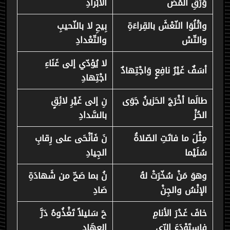
وَرَقِ المُصْ
الأبْرادِ
واتْلُوَا النّعْشَ بالقِراءَةِ
بِيحِ لا بالنّحيبِ
والتّسْ
والتّعْدادِ
لا يُؤدّي إلى غَنَاءِ
أسَفٌ غَيْرُ نافِعٍ وَاجْتِهادٌ
اجْتِهادِ
طالَما أخْرَجَ الحَزينُ جَوَى
نِ إلى غَيْرِ لائِقٍ
الحُزْ
بالسَّدادِ
مِثْلَ ما فاتَتِ الصّلاةُ
نَ فَأنْحَى على رِقابِ
سُلَيْما
الجِيادِ
وهوَ مَنْ سُخّرَتْ لهُ
نُ بما صَحّ من شَهادَةِ
الإنْسُ والجِنْ
صَادِ
خافَ غَدْرَ الأنامِ
حَ سَليلاً تَغْذُوهُ دَرَّ
فاستَوْدَعَ الرّي
العِهَادِ