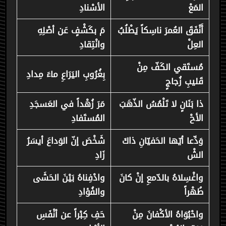
المَعْ
الأسْنادِ
أَنْفَقَ العُمرَ ناسِكاً يَطْلُبُ
مَ بكَشْفٍ عَن أصْلِهِ
العِلْ
وانْتِقادِ
مُستَقي الكَفّ مِنْ
بِغُرُوبِ اليَرَاعِ ماءَ مِدادِ
قَليبِ زُجاجٍ
ذا بَنَانٍ لا تَلْمُسُ الذّهَبَ
مَرَ زُهْداً في العَسجَدِ
الأحْ
المُستَفادِ
وَدِّعا أيّها الحَفيّانِ ذاكَ
شَخْصَ إنّ الوَداعَ أيسَرُ
الشْ
زَادِ
واغْسِلاهُ بالدّمعِ إنْ كانَ
وادْفِناهُ بَيْنَ الحَشَى
طُهْراً
والفُؤادِ
واحْبُوَاهُ الأكْفانَ مِنْ
حَفِ كِبْراً عن أنْفَسِ