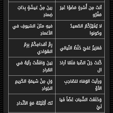
أنتَ مِن أُسْرةٍ مَضَوْا غَيرَ
رينَ مِنْ عَيشَةٍ بِذاتِ
مَغْرُو
ضِمادِ
لا يُغَيّرْكُمُ الصّعيدُ
فيهِ مثلَ السّيوفِ في
وكونوا
الأغمادِ
رِمَّ أقدامِكُمْ بِرِمّ
فَعَزيزٌ عَليّ خَلْطُ اللّيالي
الهَوَادي
كُنتَ خِلّ الصِّبا فلَمّا أرادَ
بَينَ وَافَقْتَ رأيَهُ في
ال
المُرادِ
ورأيتَ الوَفاءَ للصّاحِبِ
وَلِ مِنْ شيمَةِ الكَريمِ
الأوْ
الجَوادِ
وَخَلَعْتَ الشّبابَ غَضّاً فَيا
تَكَ أَبْلَيْتَهُ مَعَ الأنْدادِ
لَيْ