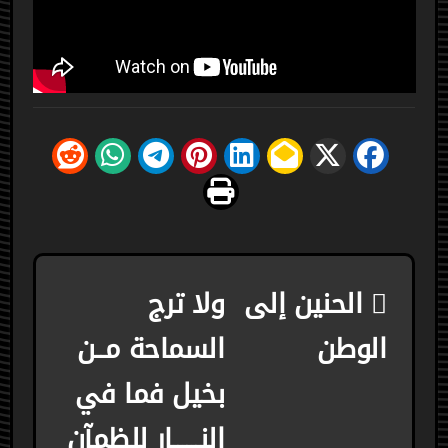
تصفّح
الحنين إلى
ولا ترج
المقالات
الوطن
السماحة مــن
بخيل فما في
النــــــار للظمآن