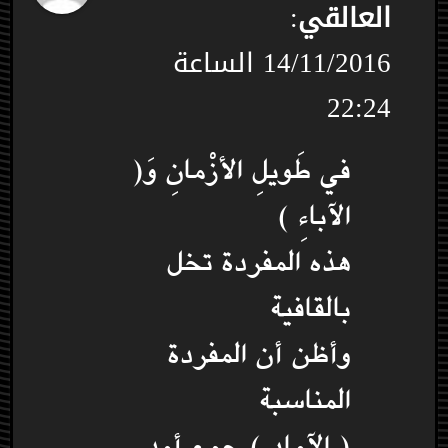
العالقي
:
14/11/2016 الساعة
22:24
في طَويلِ الأزْمانِ وَ(
الآباءِ )
هذه المفردة تخل
بالقافية
وأظن أن المفردة
المناسبة
( الآمادِ ) جمع أمد