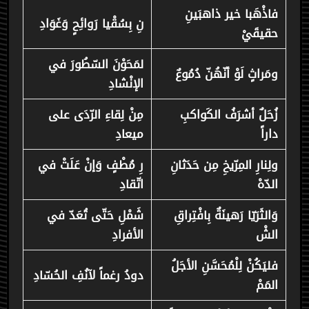
فاذْهَبا خير ذاهبَينِ
نِ بِسُقْيا رَوائِحٍ وَغَوَادِ
حقيقَيْ
لمَحَوْنَ السّطُورَ في
ومَراثٍ لَوْ أنّهُنّ دُمُوعٌ
الإنْشادِ
زُحَلٌ أشرَفُ الكَواكبِ
مِنْ لِقاءِ الرّدَى على
داراً
ميعادِ
ولِنارِ المِرّيخِ مِن حَدَثانِ
رِ مُطْفٍ وَإنْ عَلَتْ في
الدّهْ
اتّقادِ
وَالثَرَيّا رَهينَةٌ بِافْتِراقِ
شَمْلِ حَتّى تُعَدّ في
الشْ
الأفرادِ
فليَكُنْ لِلْمُحَسَّنِ الأجَلُ
دودُ رغماً لآنُفِ الحُسّادِ
المَمْ