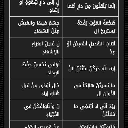
لٍ إلى دارِ شِقْوَةٍ أو
إنّما يُنْقَلُونَ مِنْ دارِ أعْما
رَشَادِ
ضَجْعَةُ المَوْتِ رَقْدَةٌ
جِسْمُ فيها والعَيشُ
يُستريحُ ال
مِثلُ السّهادِ
أبَناتِ الهَديلِ أسْعِدْنَ أوْ
نَ قَليلَ العَزاءِ
عِدْ
بالإسْعَادِ
لَوَاتي تُحْسِنّ حِفْظَ
إيه للّهِ دَرّكُنّ فأنْتُنّ اللْ
الوِدادِ
ما نَسيتُنّ هالِكاً في
خَالِ أوْدَى مِنْ قَبلِ
الأوانِ ال
هُلكِ إيادِ
بَيْدَ أنّي لا أرْتَضِي مَا
نَ وأطْواقُكُنّ في
فَعَلْتُنْ
الأجْيَادِ
فَتَسَلّبْنَ وَاسْتَعِرْنَ
منْ قَميصِ الدّجَى