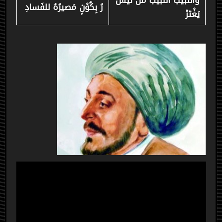
واللّبيبُ اللّبيبُ مَنْ لَيسَ
رُ بِكُوْنٍ مَصيرُهُ للفَسادِ
يَغْترْ