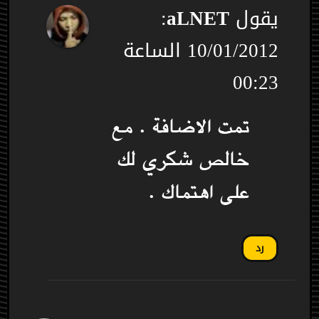
يقول
aLNET
:
10/01/2012 الساعة
00:23
تمت الاضافة . مع
خالص شكري لك
على اهتماك .
رد