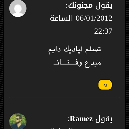
يقول
مجنونك
:
06/01/2012 الساعة
22:37
تسلم اياديك دايم
مبدع وفــنــانـ
رد
يقول
Ramez
: