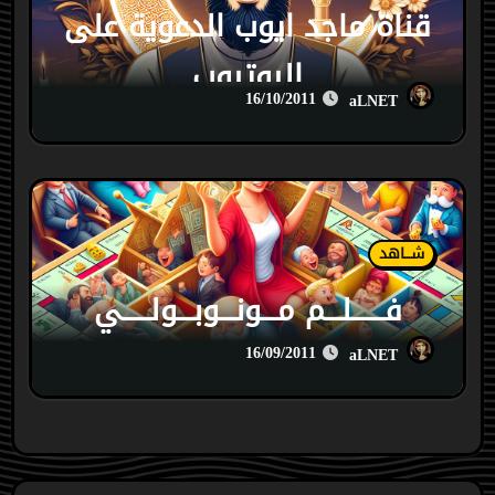
قناة ماجد ايوب الدعوية على
اليوتيوب
16/10/2011
aLNET
شـــاهد
فــــــلـــم مـــونـــوبـــولـــــي
16/09/2011
aLNET