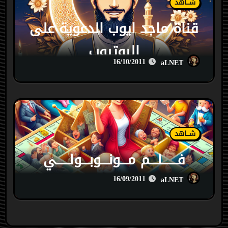
شـــاهد
قناة ماجد ايوب الدعوية على
اليوتيوب
16/10/2011
aLNET
شـــاهد
فــــــلـــم مـــونـــوبـــولـــــي
16/09/2011
aLNET