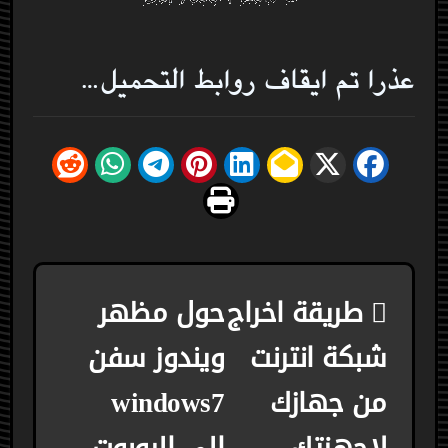
عذرا تم ايقاف روابط التحميل…
تصفّح
طريقة اخراج
حول مظهر
المقالات
شبكة انترنت
ويندوز سفن
من جهازك
windows7
لاجهزتك
الى الروبوت