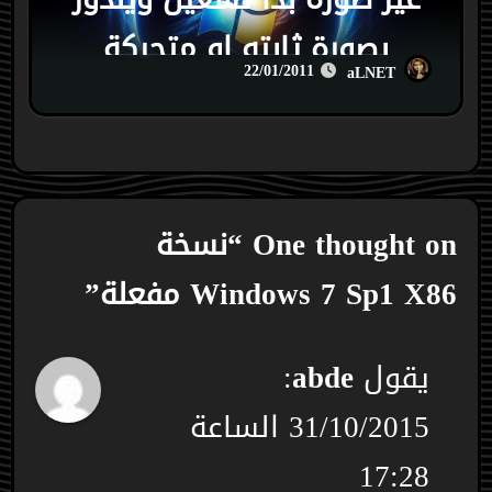
بصورة ثابته او متحركة
22/01/2011
aLNET
One thought on “نسخة
Windows 7 Sp1 X86 مفعلة”
يقول
abde
:
31/10/2015 الساعة
17:28