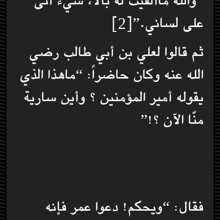
“والله ماألقيت له بالاً، شيءٌ أتى
على لساني.”[2]
ثم قالوا لعلي بن أبي طالب رضي
الله عنه وكان حاضراً: “ماهذا الذي
يقوله أمير المؤمنين ؟ وأين سارية
منّا الآن ؟!”
فقال: “ويحكم! دعوا عمر فإنه