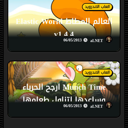
العاب الاندرويد
العالم المطاط Elastic World
v1.4.4
06/05/2013
aLNET
العاب الاندرويد
Munch Time ارجح الحرباء
وساعدها لتناول طعامها
06/05/2013
aLNET