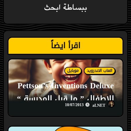
ببساطة ابحث
اقرأ ايضاً
العاب الاندرويد
موبايل
Pettson’s Inventions Deluxe
للاطفال ” ما قبل المدرسة “
10/07/2013
aLNET