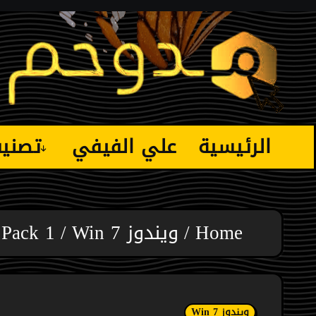
Ski
t
conten
الرئيسية
علي الفيفي
تصني
Home
ويندوز Win 7
Service Pack 1 الحزمة ا
ويندوز Win 7