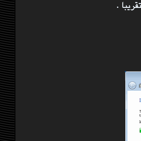
ريبا .