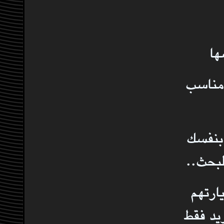
ها
 مناسب
بنفسك
لبحث..
ارتهم
ريد فقط