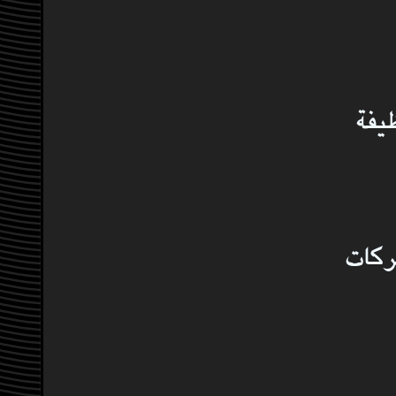
يفة
ركات