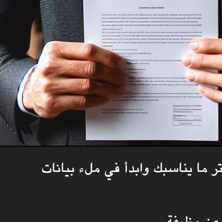
ختر ما يناسبك وابدأ في ملء بيانات
عن وظيفة