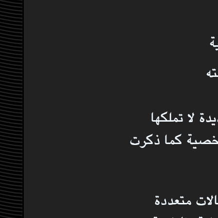
ة
ته
ة لا تملكها
شخصية كما ذكرت
لات متعددة