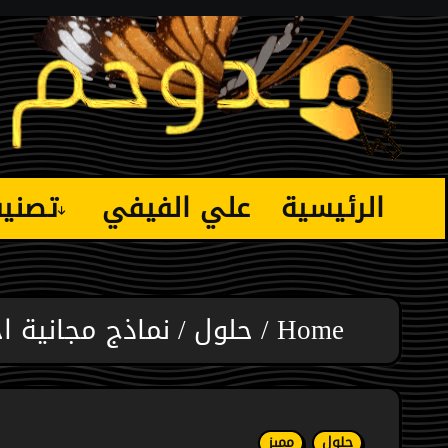
Ski
t
conten
الرئيسية
علي الفيفي
تصني
Home
حلول
نماذج مجانية اح
حلول
مميز